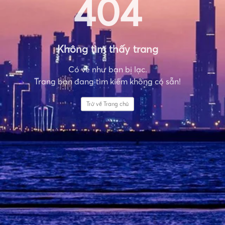
404
Không tìm thấy trang
Có vẻ như bạn bị lạc.
Trang bạn đang tìm kiếm không có sẵn!
Trở về Trang chủ