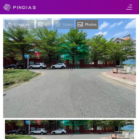
Street view
VR
Video
Photos