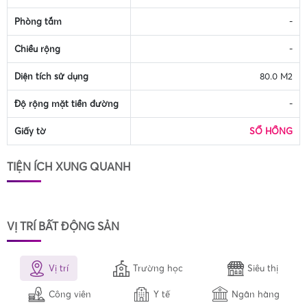
Phòng tắm
-
Chiều rộng
-
Diện tích sử dụng
80.0 M2
Độ rộng mặt tiền đường
-
Giấy tờ
SỔ HỒNG
TIỆN ÍCH XUNG QUANH
VỊ TRÍ BẤT ĐỘNG SẢN
Vị trí
Trường học
Siêu thị
Công viên
Y tế
Ngân hàng