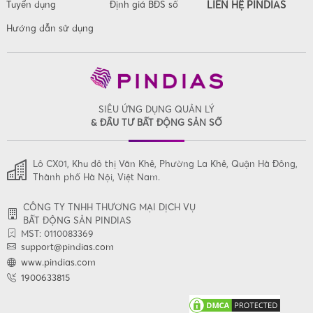
Tuyển dụng
Định giá BĐS số
LIÊN HỆ PINDIAS
Hướng dẫn sử dụng
SIÊU ỨNG DỤNG QUẢN LÝ
& ĐẦU TƯ BẤT ĐỘNG SẢN SỐ
Lô CX01, Khu đô thị Văn Khê, Phường La Khê, Quận Hà Đông,
Thành phố Hà Nội, Việt Nam.
CÔNG TY TNHH THƯƠNG MẠI DỊCH VỤ
BẤT ĐỘNG SẢN PINDIAS
MST: 0110083369
support@pindias.com
www.pindias.com
1900633815