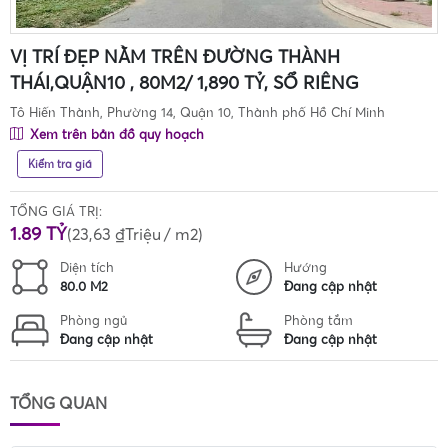
VỊ TRÍ ĐẸP NẰM TRÊN ĐƯỜNG THÀNH
THÁI,QUẬN10 , 80M2/ 1,890 TỶ, SỔ RIÊNG
Tô Hiến Thành, Phường 14, Quận 10, Thành phố Hồ Chí Minh
Xem trên bản đồ quy hoạch
Kiểm tra giá
TỔNG GIÁ TRỊ:
1.89 TỶ
(
23,63 ₫Triệu
/ m2)
Diện tích
Hướng
80.0 M2
Đang cập nhật
Phòng ngủ
Phòng tắm
Đang cập nhật
Đang cập nhật
TỔNG QUAN