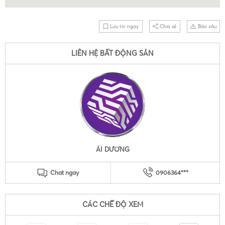
Lưu tin ngay
Chia sẻ
Báo xấu
LIÊN HỆ BẤT ĐỘNG SẢN
ÁI DƯƠNG
Chat ngay
0906364***
CÁC CHẾ ĐỘ XEM