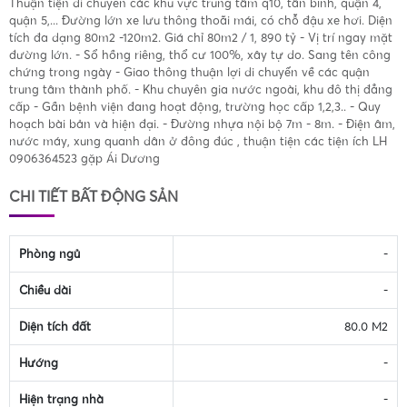
Thuận tiện di chuyển các khu vực trung tâm q10, tân bình, quận 4,
quận 5,... Đường lớn xe lưu thông thoãi mái, có chỗ đậu xe hơi. Diện
tích đa dạng 80m2 -120m2. Giá chỉ 80m2 / 1, 890 tỷ - Vị trí ngay mặt
đường lớn. - Sổ hồng riêng, thổ cư 100%, xây tự do. Sang tên công
chứng trong ngày - Giao thông thuận lợi di chuyển về các quận
trung tâm thành phố. - Khu chuyên gia nước ngoài, khu đô thị đẳng
cấp - Gần bệnh viện đang hoạt động, trường học cấp 1,2,3.. - Quy
hoạch bài bản và hiện đại. - Đường nhựa nội bộ 7m - 8m. - Điện âm,
nước máy, xung quanh dân ở đông đúc , thuận tiện các tiện ích LH
0906364523 gặp Ái Dương
CHI TIẾT BẤT ĐỘNG SẢN
Phòng ngủ
-
Chiều dài
-
Diện tích đất
80.0 M2
Hướng
-
Hiện trạng nhà
-