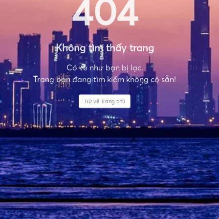
404
Không tìm thấy trang
Có vẻ như bạn bị lạc.
Trang bạn đang tìm kiếm không có sẵn!
Trở về Trang chủ