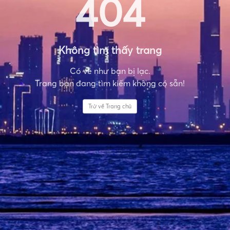
404
Không tìm thấy trang
Có vẻ như bạn bị lạc.
Trang bạn đang tìm kiếm không có sẵn!
Trở về Trang chủ