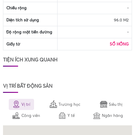
Chiều rộng
-
Diện tích sử dụng
96.0 M2
Độ rộng mặt tiền đường
-
Giấy tờ
SỔ HỒNG
TIỆN ÍCH XUNG QUANH
VỊ TRÍ BẤT ĐỘNG SẢN
Vị trí
Trường học
Siêu thị
Công viên
Y tế
Ngân hàng