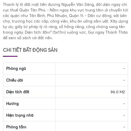
Thanh lý lô đất mặt tiền đường Nguyễn Văn Săng, đối diện ngay chi
cục thuế Quận Tân Phú. - Nằm ngay khu vực trung tâm di chuyển tới
các quận như Tân Bình, Phú Nhuận, Quận 11. - Dân cư đông, sát bên
chợ, trường học các cấp, công viên, khu ăn uống sầm uất. Xây dựng
tự do, giấy tờ pháp lý rõ ràng, sổ hồng riêng, công chứng sang tên
trong ngày. Diện tích: 85m² (5x17m) vuông vức. Gọi ngay Thanh Thảo
để xem sổ sách và đất nền.
CHI TIẾT BẤT ĐỘNG SẢN
Phòng ngủ
-
Chiều dài
-
Diện tích đất
96.0 M2
Hướng
-
Hiện trạng nhà
-
Phòng tắm
-