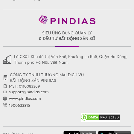
SIÊU ỨNG DỤNG QUẢN LÝ
& ĐẦU TƯ BẤT ĐỘNG SẢN SỐ
Lô CX01, Khu đô thị Văn Khê, Phường La Khê, Quận Hà Đông,
Thành phố Hà Nội, Việt Nam.
CÔNG TY TNHH THƯƠNG MẠI DỊCH VỤ
BẤT ĐỘNG SẢN PINDIAS
MST: 0110083369
support@pindias.com
www.pindias.com
1900633815