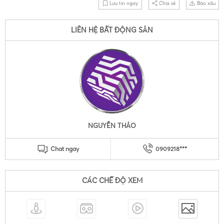
Lưu tin ngay
Chia sẻ
Báo xấu
LIÊN HỆ BẤT ĐỘNG SẢN
NGUYỄN THẢO
Chat ngay
0909218***
CÁC CHẾ ĐỘ XEM