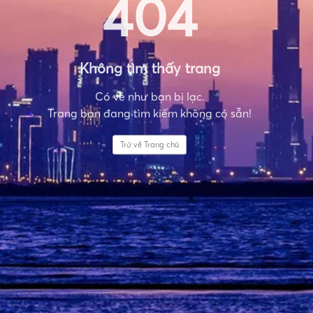
404
Không tìm thấy trang
Có vẻ như bạn bị lạc.
Trang bạn đang tìm kiếm không có sẵn!
Trở về Trang chủ