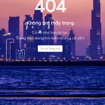
404
Không tìm thấy trang
Có vẻ như bạn bị lạc.
Trang bạn đang tìm kiếm không có sẵn!
Trở về Trang chủ