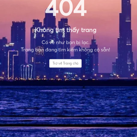
404
Không tìm thấy trang
Có vẻ như bạn bị lạc.
Trang bạn đang tìm kiếm không có sẵn!
Trở về Trang chủ