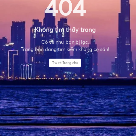
404
Không tìm thấy trang
Có vẻ như bạn bị lạc.
Trang bạn đang tìm kiếm không có sẵn!
Trở về Trang chủ