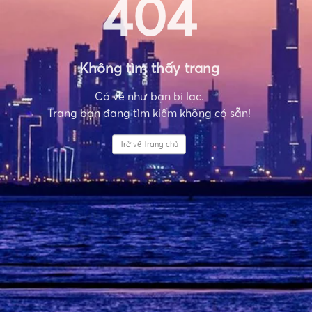
404
Không tìm thấy trang
Có vẻ như bạn bị lạc.
Trang bạn đang tìm kiếm không có sẵn!
Trở về Trang chủ