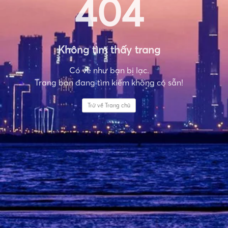
404
Không tìm thấy trang
Có vẻ như bạn bị lạc.
Trang bạn đang tìm kiếm không có sẵn!
Trở về Trang chủ