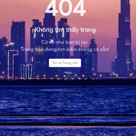
404
Không tìm thấy trang
Có vẻ như bạn bị lạc.
Trang bạn đang tìm kiếm không có sẵn!
Trở về Trang chủ