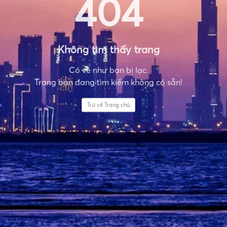
404
Không tìm thấy trang
Có vẻ như bạn bị lạc.
Trang bạn đang tìm kiếm không có sẵn!
Trở về Trang chủ