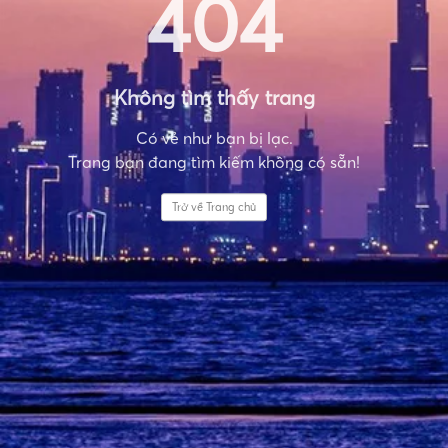
404
Không tìm thấy trang
Có vẻ như bạn bị lạc.
Trang bạn đang tìm kiếm không có sẵn!
Trở về Trang chủ