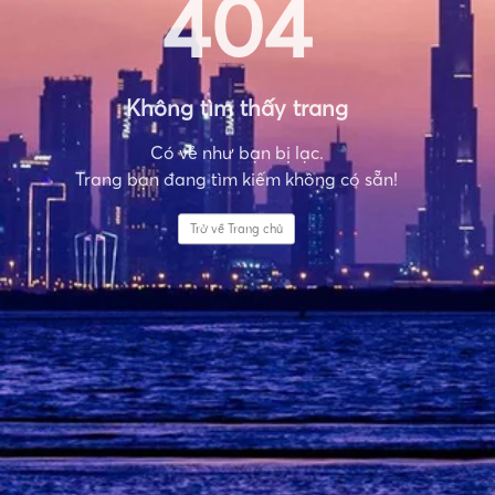
404
Không tìm thấy trang
Có vẻ như bạn bị lạc.
Trang bạn đang tìm kiếm không có sẵn!
Trở về Trang chủ