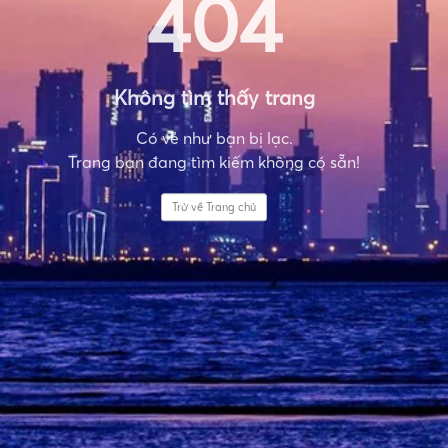
404
Không tìm thấy trang
Có vẻ như bạn bị lạc.
Trang bạn đang tìm kiếm không có sẵn!
Trở về Trang chủ