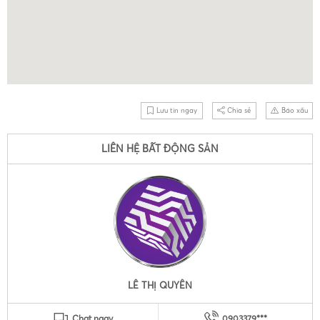
Lưu tin ngay
Chia sẻ
Báo xấu
LIÊN HỆ BẤT ĐỘNG SẢN
LÊ THỊ QUYÊN
Chat ngay
0903379***