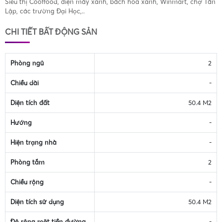
Siêu thị Cooffood, điện máy xanh, bách hóa xanh, Winmart, chợ Tân
Lập, các trường Đại Học,..
CHI TIẾT BẤT ĐỘNG SẢN
Phòng ngủ
2
Chiều dài
-
Diện tích đất
50.4 M2
Hướng
-
Hiện trạng nhà
-
Phòng tắm
2
Chiều rộng
-
Diện tích sử dụng
50.4 M2
Độ rộng mặt tiền đường
-