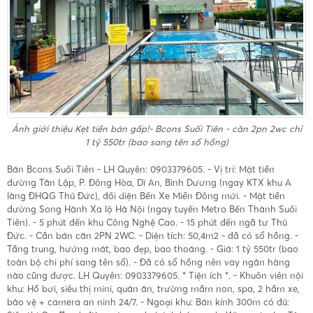
Ảnh giới thiệu
Kẹt tiền bán gấp!- Bcons Suối Tiên - căn 2pn 2wc chỉ
1 tỷ 550tr (bao sang tên sổ hồng)
Bán Bcons Suối Tiên - LH Quyên: 0903379605. - Vị trí: Mặt tiền
đường Tân Lập, P. Đông Hòa, Dĩ An, Bình Dương (ngay KTX khu A
làng ĐHQG Thủ Đức), đối diện Bến Xe Miền Đông mới. - Mặt tiền
đường Song Hành Xa lộ Hà Nội (ngay tuyến Metro Bến Thành Suối
Tiên). - 5 phút đến khu Công Nghệ Cao. - 15 phút đến ngã tư Thủ
Đức. - Cần bán căn 2PN 2WC. - Diện tích: 50,4m2 - đã có sổ hồng. -
Tầng trung, hướng mát, bao đẹp, bao thoáng. - Giá: 1 tỷ 550tr (bao
toàn bộ chi phí sang tên sổ). - Đã có sổ hồng nên vay ngân hàng
nào cũng được. LH Quyên: 0903379605. * Tiện ích *. - Khuôn viên nội
khu: Hồ bơi, siêu thị mini, quán ăn, trường mầm non, spa, 2 hầm xe,
bảo vệ + camera an ninh 24/7. - Ngoại khu: Bán kính 300m có đủ: