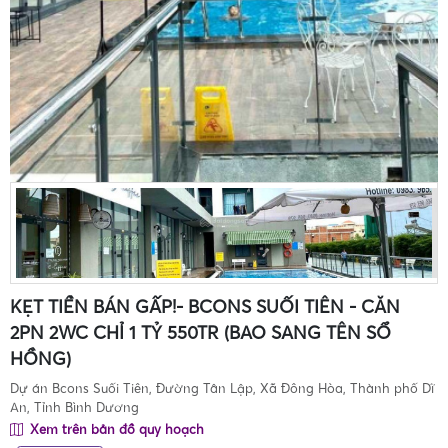
KẸT TIỀN BÁN GẤP!- BCONS SUỐI TIÊN - CĂN
2PN 2WC CHỈ 1 TỶ 550TR (BAO SANG TÊN SỔ
HỒNG)
Dự án Bcons Suối Tiên, Đường Tân Lập, Xã Đông Hòa, Thành phố Dĩ
An, Tỉnh Bình Dương
Xem trên bản đồ quy hoạch