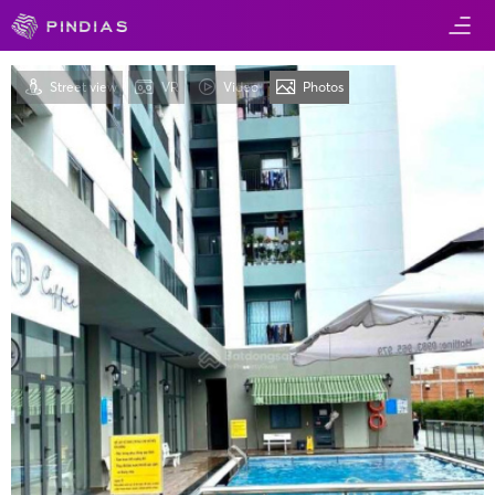
Street view
VR
Video
Photos