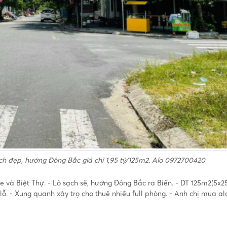
ch đẹp, hướng Đông Bắc giá chỉ 1,95 tỷ/125m2. Alo 0972700420
và Biệt Thự. - Lô sạch sẽ, hướng Đông Bắc ra Biển. - DT 125m2(5x25
n lỗ. - Xung quanh xây trọ cho thuê nhiều full phòng. - Anh chị mua a