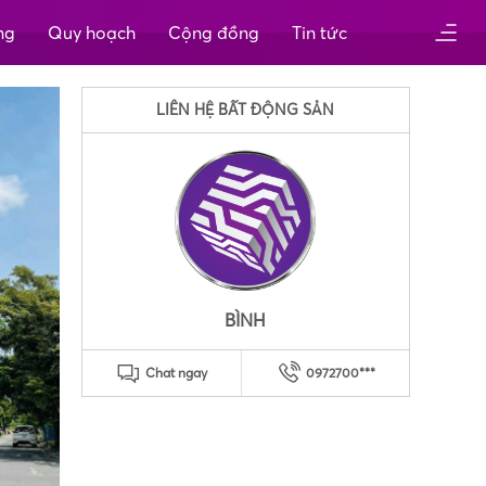
ng
Quy hoạch
Cộng đồng
Tin tức
LIÊN HỆ BẤT ĐỘNG SẢN
BÌNH
Chat ngay
0972700***