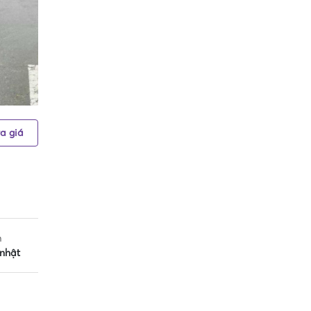
a giá
m
nhật