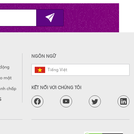
NGÔN NGỮ
 động
Tiếng Việt
ảo mật
KẾT NỐI VỚI CHÚNG TÔI
anh chấp
S