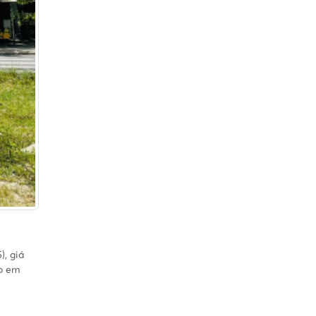
), giá
lo em