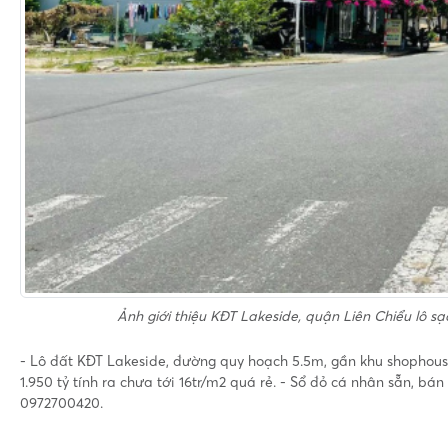
Ảnh giới thiệu
KĐT Lakeside, quận Liên Chiểu lô sạ
- Lô đất KĐT Lakeside, đường quy hoạch 5.5m, gần khu shophouse 
1.950 tỷ tính ra chưa tới 16tr/m2 quá rẻ. - Sổ đỏ cá nhân sẵn, bá
0972700420.