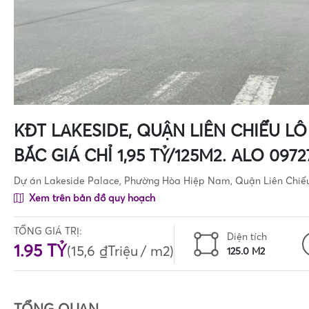
KĐT LAKESIDE, QUẬN LIÊN CHIỂU 
BẮC GIÁ CHỈ 1,95 TỶ/125M2. ALO 097
Dự án Lakeside Palace, Phường Hòa Hiệp Nam, Quận Liên Chiể
Xem trên bản đồ quy hoạch
TỔNG GIÁ TRỊ:
Diện tích
1.95 TỶ
(
15,6 ₫Triệu
/ m2)
125.0 M2
TỔNG QUAN