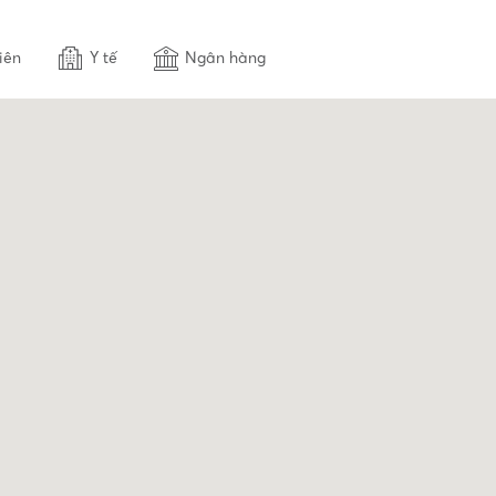
iên
Y tế
Ngân hàng