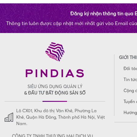
Đăng ký nhận thông tin qua 
Thông tin luôn được cập nhật mới nhất gửi vào Email củ
GIỚI TH
Đối tá
Tin tứ
SIÊU ỨNG DỤNG QUẢN LÝ
Cộng 
& ĐẦU TƯ BẤT ĐỘNG SẢN SỐ
Tuyển 
Lô CX01, Khu đô thị Văn Khê, Phường La
Hướng
Khê, Quận Hà Đông, Thành phố Hà Nội, Việt
Nam.
CÔNG TY TNHH THƯƠNG MẠI DỊCH VỤ