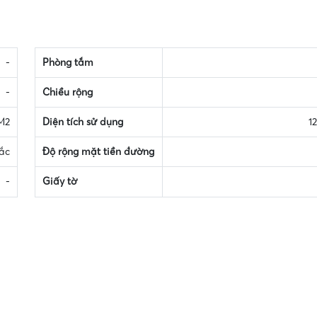
-
Phòng tắm
-
Chiều rộng
 M2
Diện tích sử dụng
1
ắc
Độ rộng mặt tiền đường
-
Giấy tờ