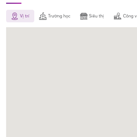
Vị trí
Trường học
Siêu thị
Công v