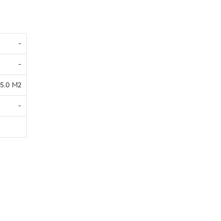
-
-
25.0 M2
-