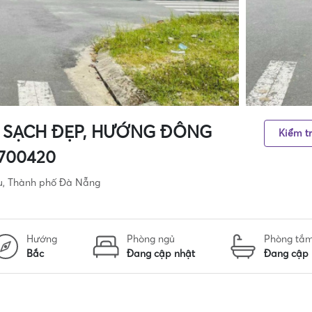
LÔ SẠCH ĐẸP, HƯỚNG ĐÔNG
Kiểm tr
2700420
u, Thành phố Đà Nẵng
Hướng
Phòng ngủ
Phòng tắ
Bắc
Đang cập nhật
Đang cập 