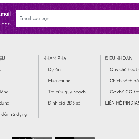
Email
a bạn
IỆU
KHÁM PHÁ
ĐIỀU KHOẢN
c
Dự án
Quy chế hoạt
c
Mua chung
Chính sách b
đồng
Tra cứu quy hoạch
Cơ chế GQ tr
dụng
Định giá BĐS số
LIÊN HỆ PINDIA
 dẫn sử dụng