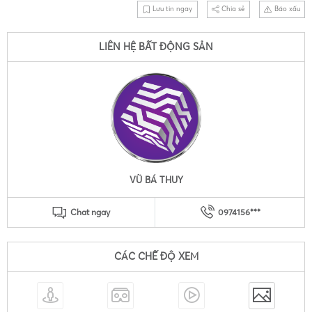
Lưu tin ngay
Chia sẻ
Báo xấu
LIÊN HỆ BẤT ĐỘNG SẢN
VŨ BÁ THUY
Chat ngay
0974156***
CÁC CHẾ ĐỘ XEM