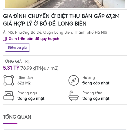
GIA ĐÌNH CHUYỂN Ở BIỆT THỰ BÁN GẤP 67,2M
GIÁ HỢP LÝ Ở BỒ ĐỀ, LONG BIÊN
Ái Mộ, Phường Bồ Đề, Quận Long Biên, Thành phố Hà Nội
Xem trên bản đồ quy hoạch
Kiểm tra giá
TỔNG GIÁ TRỊ:
5.31 TỶ
(
78,99 ₫Triệu
/ m2)
Diện tích
Hướng
67.2 M2
Đang cập nhật
Phòng ngủ
Phòng tắm
Đang cập nhật
Đang cập nhật
TỔNG QUAN