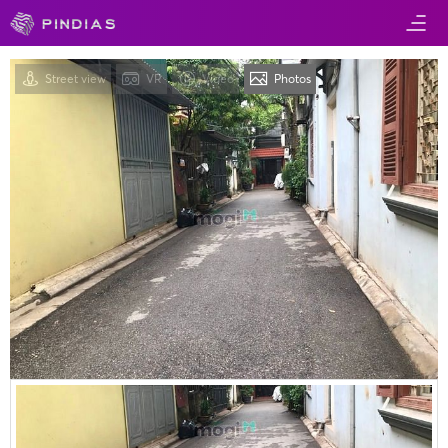
Street view
VR
Video
Photos