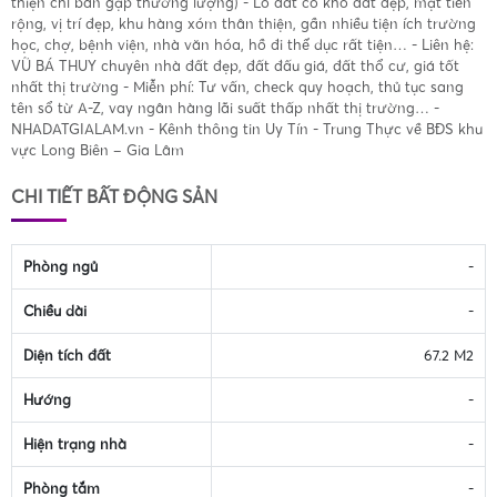
thiện chí bán gặp thương lượng) - Lô đất có khổ đất đẹp, mặt tiền
rộng, vị trí đẹp, khu hàng xóm thân thiện, gần nhiều tiện ích trường
học, chợ, bệnh viện, nhà văn hóa, hồ đi thể dục rất tiện… - Liên hệ:
VŨ BÁ THUY chuyên nhà đất đẹp, đất đấu giá, đất thổ cư, giá tốt
nhất thị trường - Miễn phí: Tư vấn, check quy hoạch, thủ tục sang
tên sổ từ A-Z, vay ngân hàng lãi suất thấp nhất thị trường… -
NHADATGIALAM.vn - Kênh thông tin Uy Tín - Trung Thực về BĐS khu
vực Long Biên – Gia Lâm
CHI TIẾT BẤT ĐỘNG SẢN
Phòng ngủ
-
Chiều dài
-
Diện tích đất
67.2 M2
Hướng
-
Hiện trạng nhà
-
Phòng tắm
-