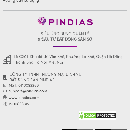
Hướng dẫn sử dụng
SIÊU ỨNG DỤNG QUẢN LÝ
& ĐẦU TƯ BẤT ĐỘNG SẢN SỐ
Lô CX01, Khu đô thị Văn Khê, Phường La Khê, Quận Hà Đông,
Thành phố Hà Nội, Việt Nam.
CÔNG TY TNHH THƯƠNG MẠI DỊCH VỤ
BẤT ĐỘNG SẢN PINDIAS
MST: 0110083369
support@pindias.com
www.pindias.com
1900633815