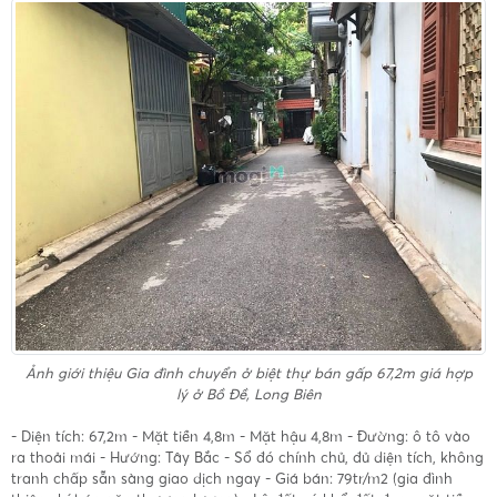
Ảnh giới thiệu
Gia đình chuyển ở biệt thự bán gấp 67,2m giá hợp
lý ở Bồ Đề, Long Biên
- Diện tích: 67,2m - Mặt tiền 4,8m - Mặt hậu 4,8m - Đường: ô tô vào
ra thoải mái - Hướng: Tây Bắc - Sổ đó chính chủ, đủ diện tích, không
tranh chấp sẵn sàng giao dịch ngay - Giá bán: 79tr/m2 (gia đình