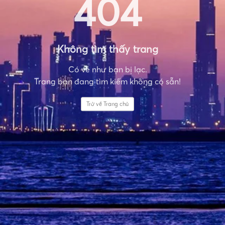
404
Không tìm thấy trang
Có vẻ như bạn bị lạc.
Trang bạn đang tìm kiếm không có sẵn!
Trở về Trang chủ