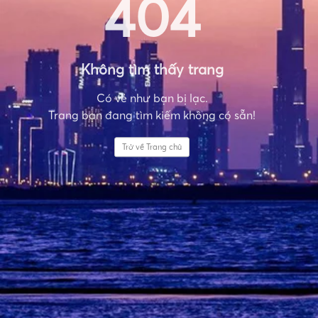
404
Không tìm thấy trang
Có vẻ như bạn bị lạc.
Trang bạn đang tìm kiếm không có sẵn!
Trở về Trang chủ