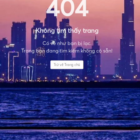
404
Không tìm thấy trang
Có vẻ như bạn bị lạc.
Trang bạn đang tìm kiếm không có sẵn!
Trở về Trang chủ