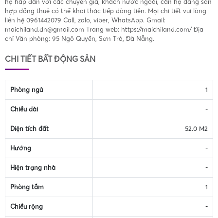
hộ hấp dẫn với các chuyên gia, khách nước ngoài, căn hộ đang sẵn
hợp đồng thuê có thể khai thác tiếp dòng tiền. Mọi chi tiết vui lòng
liên hệ 0961442079 Call, zalo, viber, WhatsApp. Gmail:
maichiland.dn@gmail.com
Trang web: https://maichiland.com/ Địa
chỉ Văn phòng: 95 Ngô Quyền, Sơn Trà, Đà Nẵng.
CHI TIẾT BẤT ĐỘNG SẢN
Phòng ngủ
1
Chiều dài
-
Diện tích đất
52.0 M2
Hướng
-
Hiện trạng nhà
-
Phòng tắm
1
Chiều rộng
-