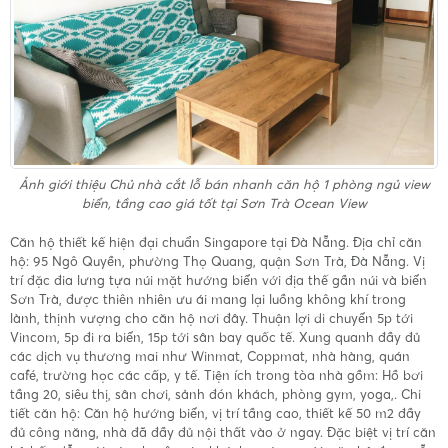
Ảnh giới thiệu
Chủ nhà cắt lỗ bán nhanh căn hộ 1 phòng ngủ view
biển, tầng cao giá tốt tại Sơn Trà Ocean View
Căn hộ thiết kế hiện đại chuẩn Singapore tại Đà Nẵng. Địa chỉ căn
hộ: 95 Ngô Quyền, phường Thọ Quang, quận Sơn Trà, Đà Nẵng. Vị
trí đặc đia lưng tựa núi mặt hướng biển với địa thế gần núi và biển
Sơn Trà, được thiên nhiên ưu ái mang lại luồng không khí trong
lành, thịnh vượng cho căn hộ nơi đây. Thuận lợi di chuyển 5p tới
Vincom, 5p đi ra biển, 15p tới sân bay quốc tế. Xung quanh đầy đủ
các dịch vụ thương mai như Winmat, Coppmat, nhà hàng, quán
café, trường học các cấp, y tế. Tiện ích trong tòa nhà gồm: Hồ bơi
tầng 20, siêu thị, sân chơi, sảnh đón khách, phòng gym, yoga,. Chi
tiết căn hộ: Căn hộ hướng biển, vị trí tầng cao, thiết kế 50 m2 đầy
đủ công năng, nhà đã đầy đủ nội thất vào ở ngay. Đặc biệt vị trí căn