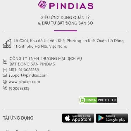
SIÊU ỨNG DỤNG QUẢN LÝ
& ĐẦU TƯ BẤT ĐỘNG SẢN SỐ
Lô CX01, Khu đô thị Văn Khê, Phường La Khê, Quận Hà Đông,
Thành phố Hà Nội, Việt Nam.
CÔNG TY TNHH THƯƠNG MẠI DỊCH VỤ
BẤT ĐỘNG SẢN PINDIAS
MST: 0110083369
support@pindias.com
www.pindias.com
1900633815
TẢI ỨNG DỤNG