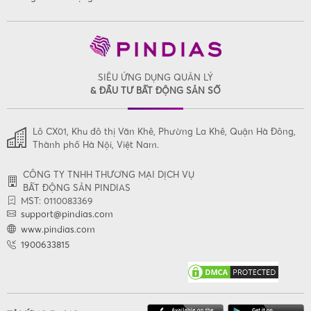
SIÊU ỨNG DỤNG QUẢN LÝ
& ĐẦU TƯ BẤT ĐỘNG SẢN SỐ
Lô CX01, Khu đô thị Văn Khê, Phường La Khê, Quận Hà Đông,
Thành phố Hà Nội, Việt Nam.
CÔNG TY TNHH THƯƠNG MẠI DỊCH VỤ
BẤT ĐỘNG SẢN PINDIAS
MST: 0110083369
support@pindias.com
www.pindias.com
1900633815