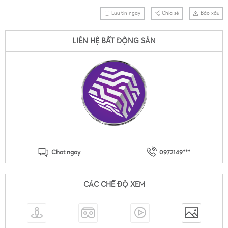
Lưu tin ngay
Chia sẻ
Báo xấu
LIÊN HỆ BẤT ĐỘNG SẢN
Chat ngay
0972149***
CÁC CHẾ ĐỘ XEM