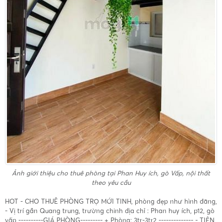
Ảnh giới thiệu
cho thuê phòng tại Phan Huy ích, gò Vấp, nội thất
theo yêu cầu
HOT - CHO THUÊ PHÒNG TRỌ MỚI TINH, phòng đẹp như hình đăng,
- Vị trí gần Quang trung, trường chinh địa chỉ : Phan huy ích, p12, gò
vấp ----------GIÁ PHÒNG--------- + Phòng: 3tr-3tr2 -------------- - TIỆN