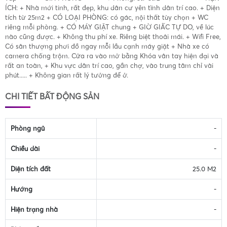
ÍCH: + Nhà mới tinh, rất đẹp, khu dân cư yên tĩnh dân trí cao. + Diện
tích từ 25m2 + CÓ LOẠI PHÒNG: có gác, nội thất tùy chọn + WC
riêng mỗi phòng. + CÓ MÁY GIẶT chung + GIỜ GIẤC TỰ DO, về lúc
nào cũng được. + Không thu phí xe. Riêng biệt thoải mái. + Wifi Free,
Có sân thượng phơi đồ ngay mỗi lầu cạnh máy giặt + Nhà xe có
camera chống trộm. Cửa ra vào mở bằng Khóa vân tay hiện đại và
rất an toàn, + Khu vực dân trí cao, gần chợ, vào trung tâm chỉ vài
phút..... + Không gian rất lý tưởng để ở.
CHI TIẾT BẤT ĐỘNG SẢN
Phòng ngủ
-
Chiều dài
-
Diện tích đất
25.0 M2
Hướng
-
Hiện trạng nhà
-