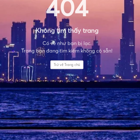
404
Không tìm thấy trang
Có vẻ như bạn bị lạc.
Trang bạn đang tìm kiếm không có sẵn!
Trở về Trang chủ