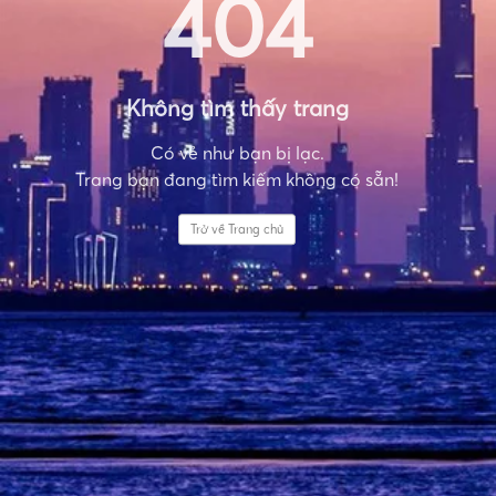
404
Không tìm thấy trang
Có vẻ như bạn bị lạc.
Trang bạn đang tìm kiếm không có sẵn!
Trở về Trang chủ