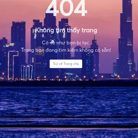
404
Không tìm thấy trang
Có vẻ như bạn bị lạc.
Trang bạn đang tìm kiếm không có sẵn!
Trở về Trang chủ