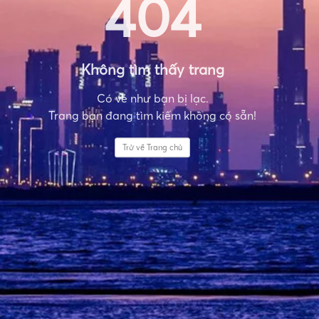
404
Không tìm thấy trang
Có vẻ như bạn bị lạc.
Trang bạn đang tìm kiếm không có sẵn!
Trở về Trang chủ