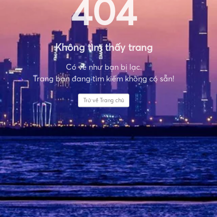
404
Không tìm thấy trang
Có vẻ như bạn bị lạc.
Trang bạn đang tìm kiếm không có sẵn!
Trở về Trang chủ