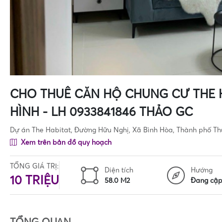
CHO THUÊ CĂN HỘ CHUNG CƯ THE H
HÌNH - LH 0933841846 THẢO GC
Dự án The Habitat, Đường Hữu Nghị, Xã Bình Hòa, Thành phố Th
Xem trên bản đồ quy hoạch
TỔNG GIÁ TRỊ:
Diện tích
Hướng
10 TRIỆU
58.0 M2
Đang cập
TỔNG QUAN