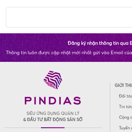
Đăng ký nhận thông tin qua 
Thông tin luôn được cập nhật mới nhất gửi vào Email củ
GIỚI TH
Đối tá
Tin tứ
SIÊU ỨNG DỤNG QUẢN LÝ
Cộng 
& ĐẦU TƯ BẤT ĐỘNG SẢN SỐ
Tuyển 