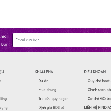
Email
a bạn
IỆU
KHÁM PHÁ
ĐIỀU KHOẢN
c
Dự án
Quy chế hoạt
c
Mua chung
Chính sách b
đồng
Tra cứu quy hoạch
Cơ chế GQ tr
dụng
Định giá BĐS số
LIÊN HỆ PINDIA