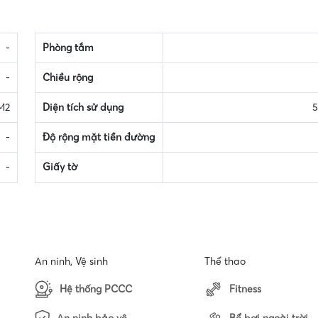
-
Phòng tắm
-
Chiều rộng
M2
Diện tích sử dụng
5
-
Độ rộng mặt tiền đường
-
Giấy tờ
An ninh, Vệ sinh
Thể thao
Hệ thống PCCC
Fitness