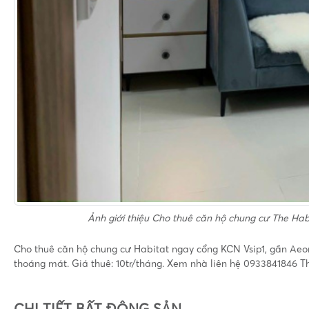
Ảnh giới thiệu
Cho thuê căn hộ chung cư The Habi
Cho thuê căn hộ chung cư Habitat ngay cổng KCN Vsip1, gần Aeon M
thoáng mát. Giá thuê: 10tr/tháng. Xem nhà liên hệ 0933841846 T
CHI TIẾT BẤT ĐỘNG SẢN