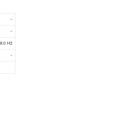
-
-
8.0 M2
-