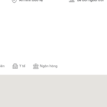
An ninh bảo vệ
Bể bơi ngoài trời
iên
Y tế
Ngân hàng