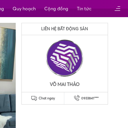
ng
Quy hoạch
Cộng đồng
Tin tức
LIÊN HỆ BẤT ĐỘNG SẢN
VÕ MAI THẢO
Chat ngay
0933841***