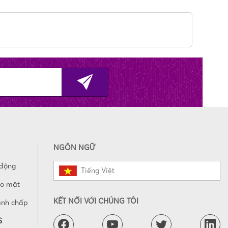
NGÔN NGỮ
 động
Tiếng Việt
ảo mật
KẾT NỐI VỚI CHÚNG TÔI
anh chấp
S