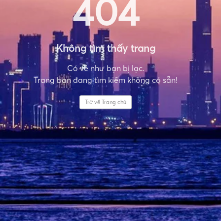
404
Không tìm thấy trang
Có vẻ như bạn bị lạc.
Trang bạn đang tìm kiếm không có sẵn!
Trở về Trang chủ