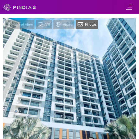
Street view
VR
Video
Photos