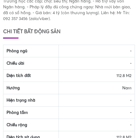
Trường học các cấp; chợ; siêu thị; Ngân hàng. - Hỗ trợ vay vốn
Ngân hàng. - Pháp lý đầy đủ công chứng ngay: Nhà mới bàn giao,
đã có sổ hồng. - Giá bán: 4 tỷ (còn thương lượng). Liên hệ: Mr Tín:
092 357 3456 (zalo/viber).
CHI TIẾT BẤT ĐỘNG SẢN
Phòng ngủ
-
Chiều dài
-
Diện tích đất
112.8 M2
Hướng
Nam
Hiện trạng nhà
-
Phòng tắm
-
Chiều rộng
-
Diện tích sử dụng
112.8 M2