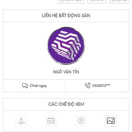
LIÊN HỆ BẤT ĐỘNG SẢN
NGÔ VĂN TÍN
Chat ngay
0923573***
CÁC CHẾ ĐỘ XEM