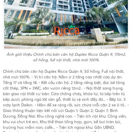
Ảnh giới thiệu
Chính chủ bán căn hộ Duplex Ricca Quận 9, 115m2,
sổ hồng, full nội thất, nhà mới 100%
Chính chủ bán căn hộ Duplex Ricca Quận 9, Sổ hồng, Full nội thất,
nhà mới 100%. - Vị trí căn hộ: Nằm ở 2 tầng cao nhất của dự án.
Tầng 17 và tầng 18. - Kết cấu căn hộ: 2 tầng riêng biệt, đúc bê tông
cốt thép, 3PN + 3WC, sân vườn riêng 12m2.. - Nội thất sang trọng,
bàn giao nội thất cơ bản: Cửa chống cháy, khóa từ, tủ bếp trên tủ
bếp dưới, phòng ngủ lát sàn gỗ, thiết bị vệ sinh đầy đủ... - Bếp từ, 3
máy lạnh Daikin. - Hầm để xe rộng rãi, sức chứa mỗi căn 2 xe ô tô.. -
Giao thông thuận tiện kết nối với Quận 1; Quận 2; Quận 7; Bình
Dương, Đồng Nai; Khu công nghệ cao. - Tiện ích nội khu: Công viên,
khu vui chơi trẻ em, Khu thể thao tổng hợp, gym, bể bơi tràn bờ,
trường học mầm non, cafe... - Tiện ích ngoại khu: Gần UBND;