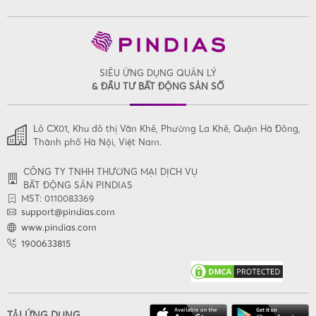
SIÊU ỨNG DỤNG QUẢN LÝ
& ĐẦU TƯ BẤT ĐỘNG SẢN SỐ
Lô CX01, Khu đô thị Văn Khê, Phường La Khê, Quận Hà Đông,
Thành phố Hà Nội, Việt Nam.
CÔNG TY TNHH THƯƠNG MẠI DỊCH VỤ
BẤT ĐỘNG SẢN PINDIAS
MST: 0110083369
support@pindias.com
www.pindias.com
1900633815
TẢI ỨNG DỤNG