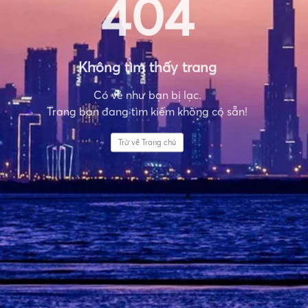
404
Không tìm thấy trang
Có vẻ như bạn bị lạc.
Trang bạn đang tìm kiếm không có sẵn!
Trở về Trang chủ