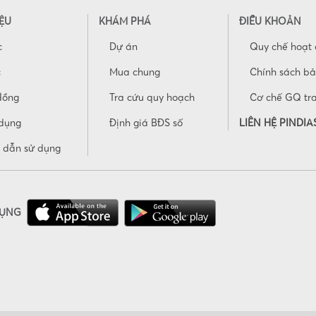
IỆU
KHÁM PHÁ
ĐIỀU KHOẢN
c
Dự án
Quy chế hoạt
c
Mua chung
Chính sách b
đồng
Tra cứu quy hoạch
Cơ chế GQ tr
dụng
Định giá BĐS số
LIÊN HỆ PINDIA
 dẫn sử dụng
DỤNG