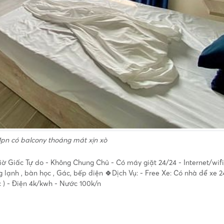
pn có balcony thoáng mát xịn xò
ờ Giấc Tự do - Không Chung Chủ - Có máy giặt 24/24 - Internet/wif
g lạnh , bàn học , Gác, bếp điện 🍀Dịch Vụ: - Free Xe: Có nhà để xe 2
ác ) - Điện 4k/kwh - Nước 100k/n