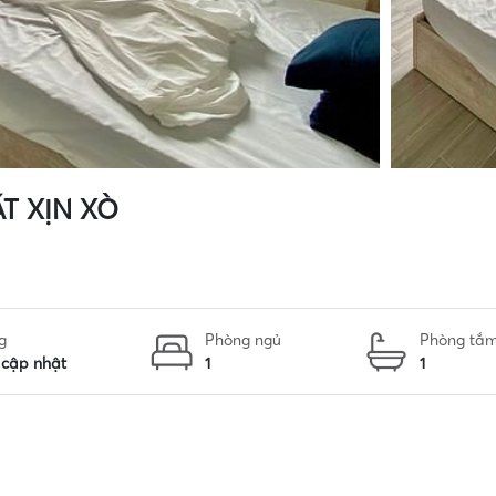
T XỊN XÒ
g
Phòng ngủ
Phòng tắ
cập nhật
1
1