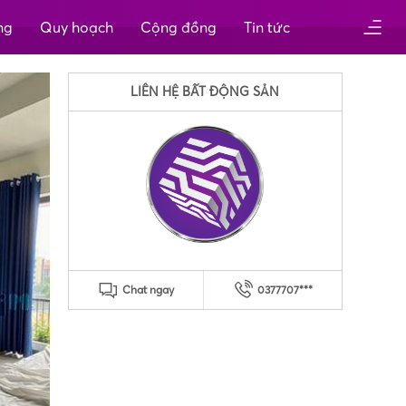
ng
Quy hoạch
Cộng đồng
Tin tức
LIÊN HỆ BẤT ĐỘNG SẢN
Chat ngay
0377707***