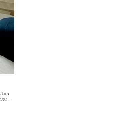
i/Lan
4/24 -