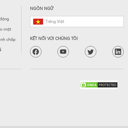
NGÔN NGỮ
 động
Tiếng Việt
ảo mật
KẾT NỐI VỚI CHÚNG TÔI
anh chấp
S