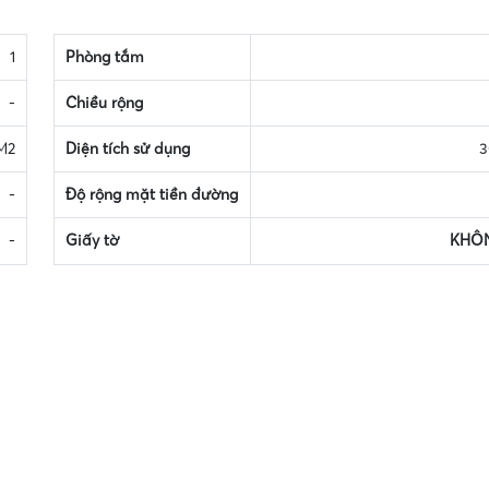
1
Phòng tắm
-
Chiều rộng
M2
Diện tích sử dụng
3
-
Độ rộng mặt tiền đường
-
Giấy tờ
KHÔ