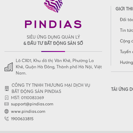
GIỚI TH
Đối tá
Tin tứ
SIÊU ỨNG DỤNG QUẢN LÝ
Cộng 
& ĐẦU TƯ BẤT ĐỘNG SẢN SỐ
Tuyển 
Lô CX01, Khu đô thị Văn Khê, Phường La
Hướng
Khê, Quận Hà Đông, Thành phố Hà Nội, Việt
Nam.
CÔNG TY TNHH THƯƠNG MẠI DỊCH VỤ
TẢI ỨNG 
BẤT ĐỘNG SẢN PINDIAS
MST: 0110083369
support@pindias.com
www.pindias.com
1900633815