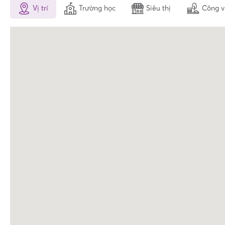
Vị trí
Trường học
Siêu thị
Công v