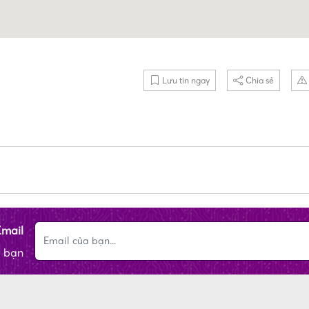
Lưu tin ngay
Chia sẻ
Email
a bạn