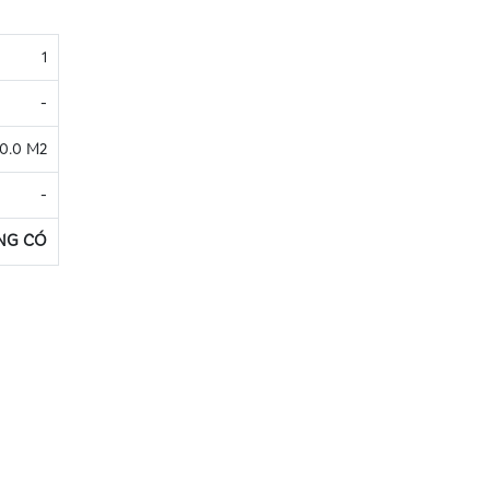
1
-
0.0 M2
-
NG CÓ