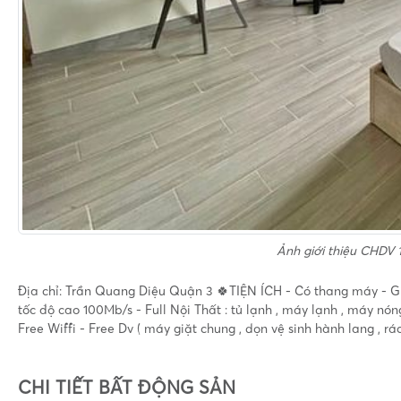
Ảnh giới thiệu
CHDV 1
Địa chỉ: Trần Quang Diệu Quận 3 🍀TIỆN ÍCH - Có thang máy - Gi
tốc độ cao 100Mb/s - Full Nội Thất : tủ lạnh , máy lạnh , máy nón
Free Wiffi - Free Dv ( máy giặt chung , dọn vệ sinh hành lang , r
CHI TIẾT BẤT ĐỘNG SẢN