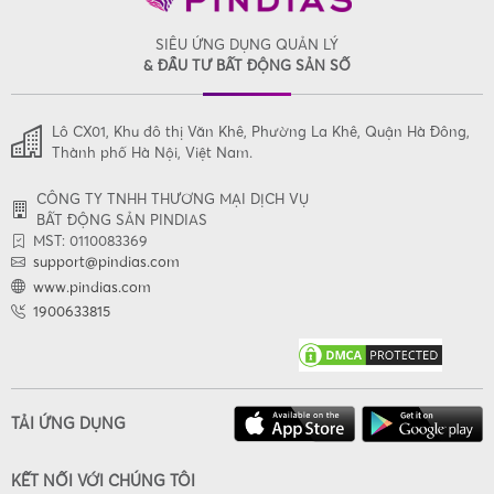
SIÊU ỨNG DỤNG QUẢN LÝ
& ĐẦU TƯ BẤT ĐỘNG SẢN SỐ
Lô CX01, Khu đô thị Văn Khê, Phường La Khê, Quận Hà Đông,
Thành phố Hà Nội, Việt Nam.
CÔNG TY TNHH THƯƠNG MẠI DỊCH VỤ
BẤT ĐỘNG SẢN PINDIAS
MST: 0110083369
support@pindias.com
www.pindias.com
1900633815
TẢI ỨNG DỤNG
KẾT NỐI VỚI CHÚNG TÔI