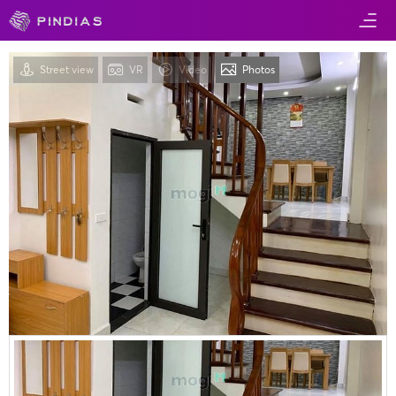
Street view
VR
Video
Photos