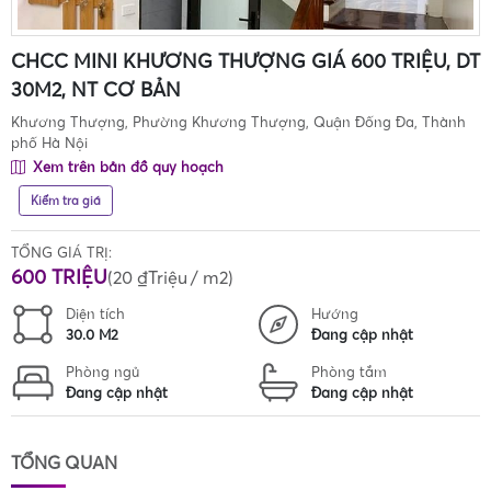
CHCC MINI KHƯƠNG THƯỢNG GIÁ 600 TRIỆU, DT
30M2, NT CƠ BẢN
Khương Thượng, Phường Khương Thượng, Quận Đống Đa, Thành
phố Hà Nội
Xem trên bản đồ quy hoạch
Kiểm tra giá
TỔNG GIÁ TRỊ:
600 TRIỆU
(
20 ₫Triệu
/ m2)
Diện tích
Hướng
30.0 M2
Đang cập nhật
Phòng ngủ
Phòng tắm
Đang cập nhật
Đang cập nhật
TỔNG QUAN