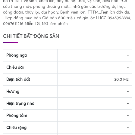
bố trí 1N, 1 Vệ sinh, khép kín, đầy đủ nội thất, vệ sinh, điều hòa. -Có
cầu thang máy. phòng thoáng mát... nhà gần các trường đại học
công đoàn, thủy lợi, đại học y. Bệnh viện lớn, TTTM...Tiện ích đầy đủ.
-Hợp đồng mua bán Giá bán 600 triệu, có gia lộc LHCC 0945998884,
0967611216 Miễn TG, MG làm phiền
CHI TIẾT BẤT ĐỘNG SẢN
Phòng ngủ
-
Chiều dài
-
Diện tích đất
30.0 M2
Hướng
-
Hiện trạng nhà
-
Phòng tắm
-
Chiều rộng
-