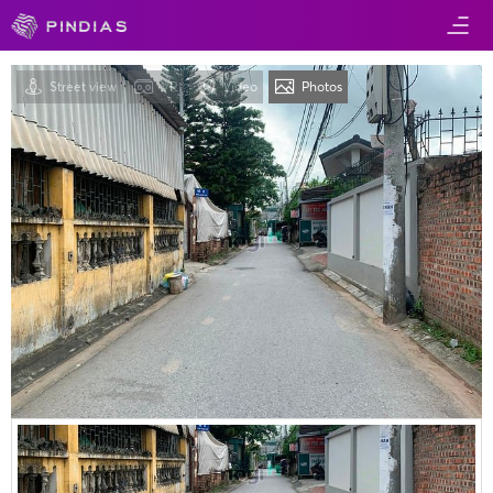
Street view
VR
Video
Photos