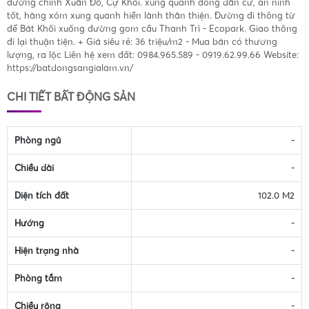
đường chính Xuân Đỗ, Cự Khối. xung quanh đông dân cư, an ninh
tốt, hàng xóm xung quanh hiền lành thân thiện. Đường đi thông từ
để Bát Khối xuống đường gom cầu Thanh Trì - Ecopark. Giao thông
đi lại thuận tiện. + Giá siêu rẻ: 36 triệu/m2 - Mua bán có thương
lượng, ra lộc Liên hệ xem đất: 0984.965.589 - 0919.62.99.66 Website:
https://batdongsangialam.vn/
CHI TIẾT BẤT ĐỘNG SẢN
Phòng ngủ
-
Chiều dài
-
Diện tích đất
102.0 M2
Hướng
-
Hiện trạng nhà
-
Phòng tắm
-
Chiều rộng
-