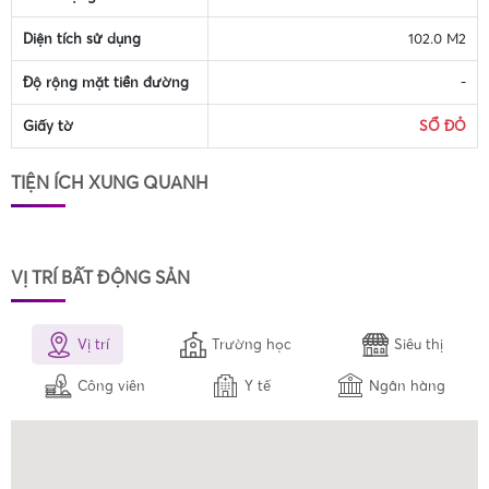
Diện tích sử dụng
102.0 M2
Độ rộng mặt tiền đường
-
Giấy tờ
SỔ ĐỎ
TIỆN ÍCH XUNG QUANH
VỊ TRÍ BẤT ĐỘNG SẢN
Vị trí
Trường học
Siêu thị
Công viên
Y tế
Ngân hàng