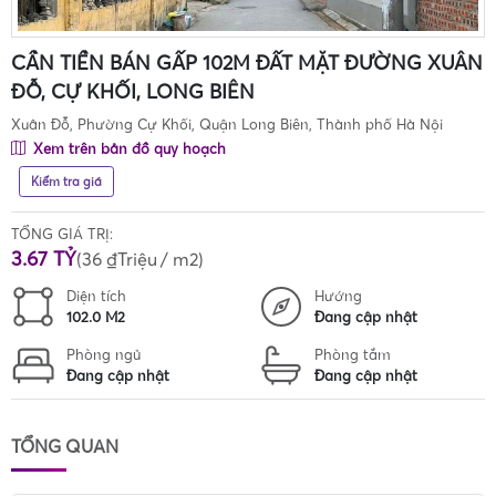
CẦN TIỀN BÁN GẤP 102M ĐẤT MẶT ĐƯỜNG XUÂN
ĐỖ, CỰ KHỐI, LONG BIÊN
Xuân Đỗ, Phường Cự Khối, Quận Long Biên, Thành phố Hà Nội
Xem trên bản đồ quy hoạch
Kiểm tra giá
TỔNG GIÁ TRỊ:
3.67 TỶ
(
36 ₫Triệu
/ m2)
Diện tích
Hướng
102.0 M2
Đang cập nhật
Phòng ngủ
Phòng tắm
Đang cập nhật
Đang cập nhật
TỔNG QUAN