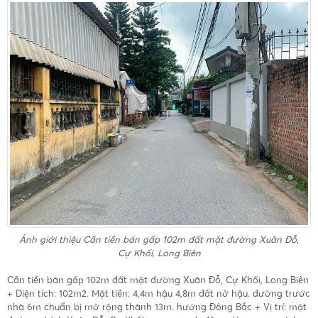
Ảnh giới thiệu
Cần tiền bán gấp 102m đất mặt đường Xuân Đỗ,
Cự Khối, Long Biên
Cần tiền bán gấp 102m đất mặt đường Xuân Đỗ, Cự Khối, Long Biên
+ Diện tích: 102m2. Mặt tiền: 4,4m hậu 4,8m đất nở hậu. đường trước
nhà 6m chuẩn bị mở rộng thành 13m. hướng Đông Bắc + Vị trí: mặt