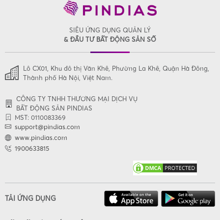
SIÊU ỨNG DỤNG QUẢN LÝ
& ĐẦU TƯ BẤT ĐỘNG SẢN SỐ
Lô CX01, Khu đô thị Văn Khê, Phường La Khê, Quận Hà Đông,
Thành phố Hà Nội, Việt Nam.
CÔNG TY TNHH THƯƠNG MẠI DỊCH VỤ
BẤT ĐỘNG SẢN PINDIAS
MST: 0110083369
support@pindias.com
www.pindias.com
1900633815
TẢI ỨNG DỤNG