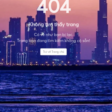
404
Không tìm thấy trang
Có vẻ như bạn bị lạc.
Trang bạn đang tìm kiếm không có sẵn!
Trở về Trang chủ