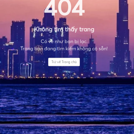
404
Không tìm thấy trang
Có vẻ như bạn bị lạc.
Trang bạn đang tìm kiếm không có sẵn!
Trở về Trang chủ