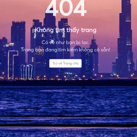
404
Không tìm thấy trang
Có vẻ như bạn bị lạc.
Trang bạn đang tìm kiếm không có sẵn!
Trở về Trang chủ