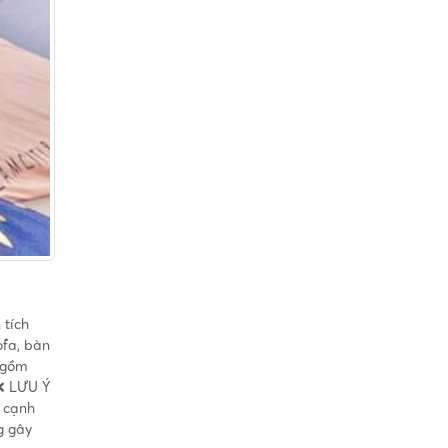
 tích
ofa, bàn
o gồm
 ❌ LƯU Ý
n cạnh
g gây