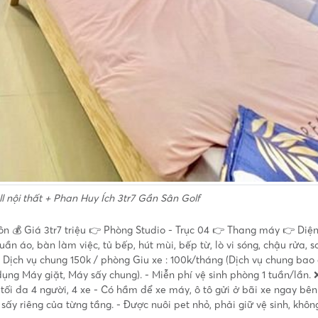
l nội thất + Phan Huy Ích 3tr7 Gần Sân Golf
luôn 💰 Giá 3tr7 triệu 👉 Phòng Studio - Trục 04 👉 Thang máy 👉 Diện
ần áo, bàn làm việc, tủ bếp, hút mùi, bếp từ, lò vi sóng, chậu rửa, s
ời Dịch vụ chung 150k / phòng Giu xe : 100k/tháng (Dịch vụ chung ba
dụng Máy giặt, Máy sấy chung). - Miễn phí vệ sinh phòng 1 tuần/lần.
ở tối đa 4 người, 4 xe - Có hầm để xe máy, ô tô gửi ở bãi xe ngay bê
 sấy riêng của từng tầng. - Được nuôi pet nhỏ, phải giữ vệ sinh, khôn