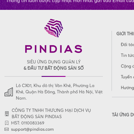
Thông tin luôn được cập nhật mới nhất gửi vào Email củ
GIỚI TH
Đối tá
Tin tứ
SIÊU ỨNG DỤNG QUẢN LÝ
Cộng 
& ĐẦU TƯ BẤT ĐỘNG SẢN SỐ
Tuyển 
Lô CX01, Khu đô thị Văn Khê, Phường La
Hướng
Khê, Quận Hà Đông, Thành phố Hà Nội, Việt
Nam.
CÔNG TY TNHH THƯƠNG MẠI DỊCH VỤ
TẢI ỨNG 
BẤT ĐỘNG SẢN PINDIAS
MST: 0110083369
support@pindias.com