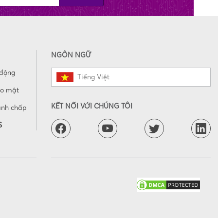
NGÔN NGỮ
 động
Tiếng Việt
ảo mật
KẾT NỐI VỚI CHÚNG TÔI
anh chấp
S