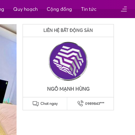
ng
Quy hoạch
Cộng đồng
Tin tức
LIÊN HỆ BẤT ĐỘNG SẢN
NGÔ MẠNH HÙNG
Chat ngay
0989843***