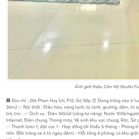
Ảnh giới thiệu
Căn Hộ Studio Ful
🏢 Địa chỉ : 256 Phan Huy Ích, P.12, Gò Vấp ⏰ Đang trống vào ở 
26m2 ✅ Nội thất : Điều hòa, nóng lạnh, tủ lạnh, giường, đệm, tủ qu
trà, tivi... ✅ Dịch vụ : Điện 3k5/số (công tơ riêng). Nước 100k/ngư
Internet, Điện chung, Thang máy, Vệ sinh khu vực chung, Rác, Sử 
: - Thanh toán 1, đặt cọc 1 - Hợp đồng tối thiểu 6 tháng - Phòng 
nhà. (Bãi trông xe ô tô ngày đêm) - Mỗi tầng 4 phòng, có khu giặt