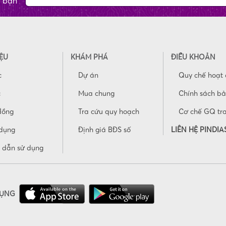
a bạn
IỆU
KHÁM PHÁ
ĐIỀU KHOẢN
c
Dự án
Quy chế hoạt
c
Mua chung
Chính sách b
đồng
Tra cứu quy hoạch
Cơ chế GQ tr
dụng
Định giá BĐS số
LIÊN HỆ PINDIA
 dẫn sử dụng
DỤNG