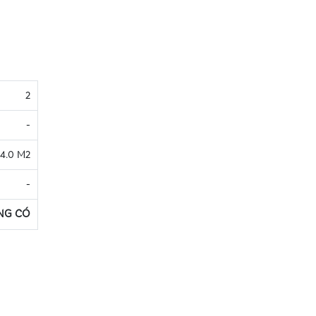
2
-
24.0 M2
-
NG CÓ