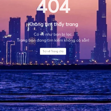
404
Không tìm thấy trang
Có vẻ như bạn bị lạc.
Trang bạn đang tìm kiếm không có sẵn!
Trở về Trang chủ