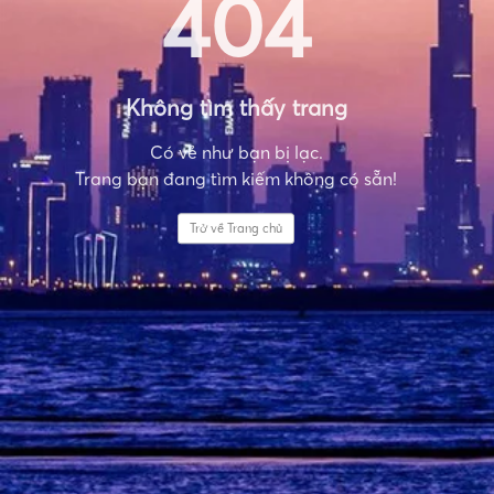
404
Không tìm thấy trang
Có vẻ như bạn bị lạc.
Trang bạn đang tìm kiếm không có sẵn!
Trở về Trang chủ