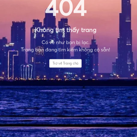
404
Không tìm thấy trang
Có vẻ như bạn bị lạc.
Trang bạn đang tìm kiếm không có sẵn!
Trở về Trang chủ