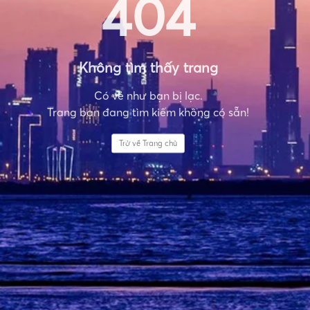
404
Không tìm thấy trang
Có vẻ như bạn bị lạc.
Trang bạn đang tìm kiếm không có sẵn!
Trở về Trang chủ