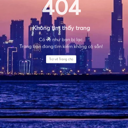
404
Không tìm thấy trang
Có vẻ như bạn bị lạc.
Trang bạn đang tìm kiếm không có sẵn!
Trở về Trang chủ