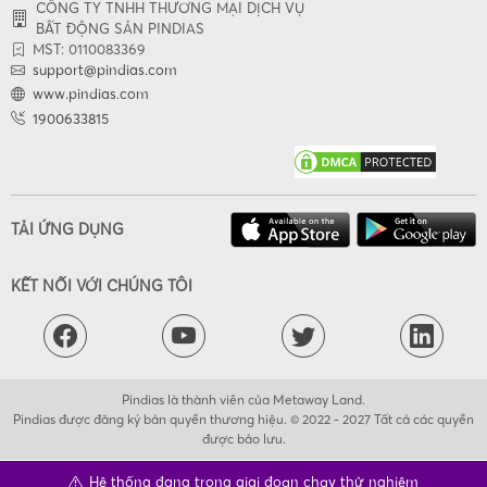
CÔNG TY TNHH THƯƠNG MẠI DỊCH VỤ
BẤT ĐỘNG SẢN PINDIAS
MST: 0110083369
support@pindias.com
www.pindias.com
1900633815
TẢI ỨNG DỤNG
KẾT NỐI VỚI CHÚNG TÔI
Pindias là thành viên của Metaway Land.
Pindias được đăng ký bản quyền thương hiệu. © 2022 - 2027 Tất cả các quyền
được bảo lưu.
Hệ thống đang trong giai đoạn chạy thử nghiệm