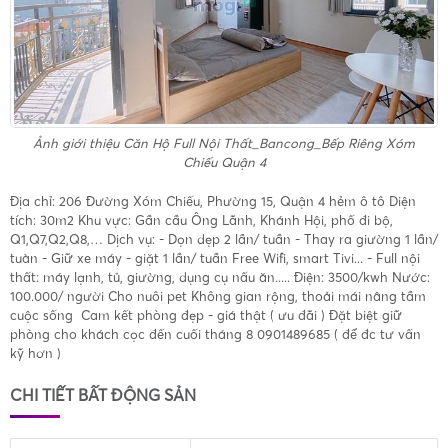
Ảnh giới thiệu
Căn Hộ Full Nội Thất_Bancong_Bếp Riêng Xóm
Chiếu Quận 4
Địa chỉ: 206 Đường Xóm Chiếu, Phường 15, Quận 4 hẻm ô tô Diện
tích: 30m2 Khu vực: Gần cầu Ông Lãnh, Khánh Hội, phố đi bộ,
Q1,Q7,Q2,Q8,… Dịch vụ: - Dọn dẹp 2 lần/ tuần - Thay ra giường 1 lần/
tuàn - Giữ xe máy - giặt 1 lần/ tuần Free Wifi, smart Tivi... - Full nội
thất: máy lạnh, tủ, giường, dụng cụ nấu ăn..... Điện: 3500/kwh Nước:
100.000/ người Cho nuôi pet Không gian rộng, thoải mái nâng tầm
cuộc sống ️ Cam kết phòng đẹp - giá thật ( ưu đãi ) Đặt biệt giữ
phòng cho khách cọc đến cuối tháng 8 0901489685 ( để đc tư vấn
kỹ hơn )
CHI TIẾT BẤT ĐỘNG SẢN