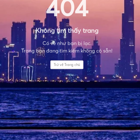
404
Không tìm thấy trang
Có vẻ như bạn bị lạc.
Trang bạn đang tìm kiếm không có sẵn!
Trở về Trang chủ