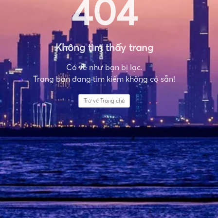
404
Không tìm thấy trang
Có vẻ như bạn bị lạc.
Trang bạn đang tìm kiếm không có sẵn!
Trở về Trang chủ