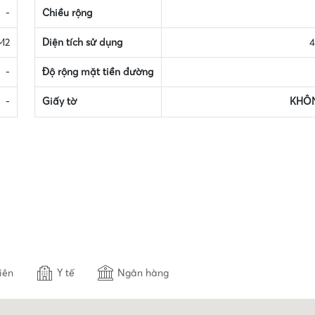
-
Chiều rộng
M2
Diện tích sử dụng
4
-
Độ rộng mặt tiền đường
-
Giấy tờ
KHÔ
iên
Y tế
Ngân hàng