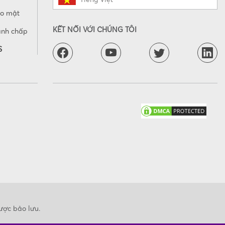
ảo mật
KẾT NỐI VỚI CHÚNG TÔI
anh chấp
S
ược bảo lưu.