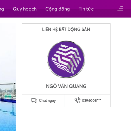
ng
Quy hoạch
Cộng đồng
Tin tức
LIÊN HỆ BẤT ĐỘNG SẢN
NGÔ VĂN QUANG
Chat ngay
0394008***