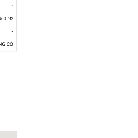
-
5.0 M2
-
NG CÓ