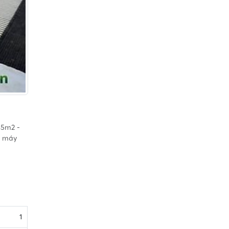
45m2 -
, máy
1