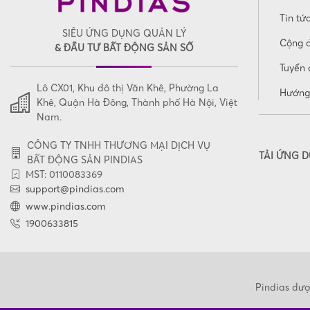
Tin tứ
SIÊU ỨNG DỤNG QUẢN LÝ
Cộng 
& ĐẦU TƯ BẤT ĐỘNG SẢN SỐ
Tuyển 
Lô CX01, Khu đô thị Văn Khê, Phường La
Hướng
Khê, Quận Hà Đông, Thành phố Hà Nội, Việt
Nam.
CÔNG TY TNHH THƯƠNG MẠI DỊCH VỤ
TẢI ỨNG 
BẤT ĐỘNG SẢN PINDIAS
MST: 0110083369
support@pindias.com
www.pindias.com
1900633815
Pindias đượ