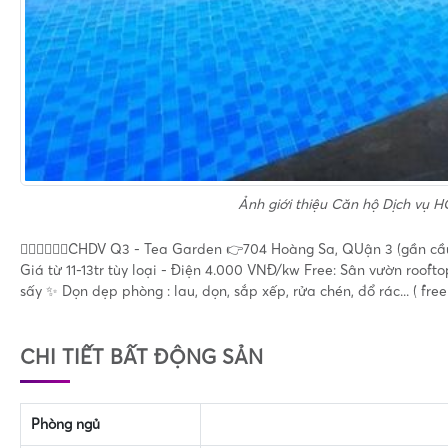
Ảnh giới thiệu
Căn hộ Dịch vụ H
🙋🏻‍♀️🙋🏻‍♀️CHDV Q3 - Tea Garden 👉704 Hoàng Sa, QUận 3 (gần cầ
Giá từ 11-13tr tùy loại - Điện 4.000 VNĐ/kw Free: Sân vườn rooft
sấy ✨ Dọn dẹp phòng : lau, dọn, sắp xếp, rửa chén, đổ rác... ( fre
CHI TIẾT BẤT ĐỘNG SẢN
Phòng ngủ