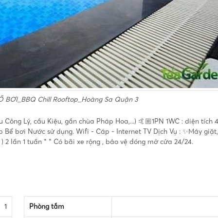
Ồ BƠI_BBQ Chill Rooftop_Hoàng Sa Quận 3
u Công Lý, cầu Kiệu, gần chùa Pháp Hoa,...) 🤙🏼1PN 1WC : diện tích 
op Bể bơi Nước sử dụng. Wifi - Cáp - Internet TV Dịch Vụ : ✨Máy giặt
e ) 2 lần 1 tuần * * Có bãi xe rộng , bảo vệ đóng mở cửa 24/24.
1
Phòng tắm