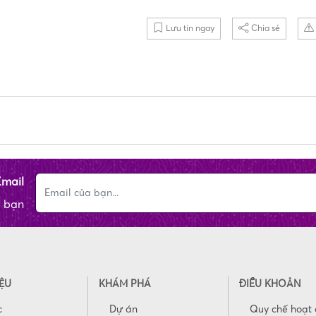
Lưu tin ngay
Chia sẻ
Email
a bạn
IỆU
KHÁM PHÁ
ĐIỀU KHOẢN
c
Dự án
Quy chế hoạt