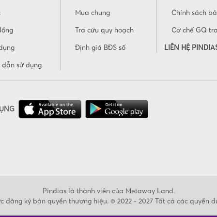
c
Mua chung
Chính sách b
đồng
Tra cứu quy hoạch
Cơ chế GQ tr
dụng
Định giá BĐS số
LIÊN HỆ PINDIA
 dẫn sử dụng
DỤNG
Pindias là thành viên của Metaway Land.
c đăng ký bản quyền thương hiệu. © 2022 - 2027 Tất cả các quyền đ