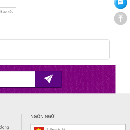
Báo xấu
NGÔN NGỮ
 động
Tiếng Việt