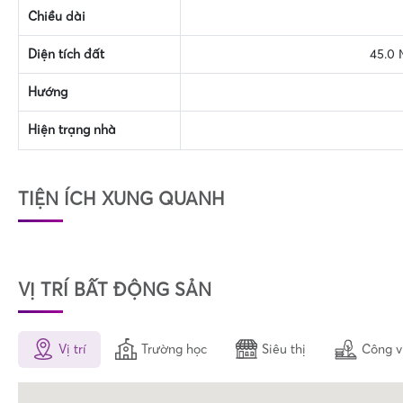
Chiều dài
Diện tích đất
45.0 
Hướng
Hiện trạng nhà
TIỆN ÍCH XUNG QUANH
VỊ TRÍ BẤT ĐỘNG SẢN
Vị trí
Trường học
Siêu thị
Công v