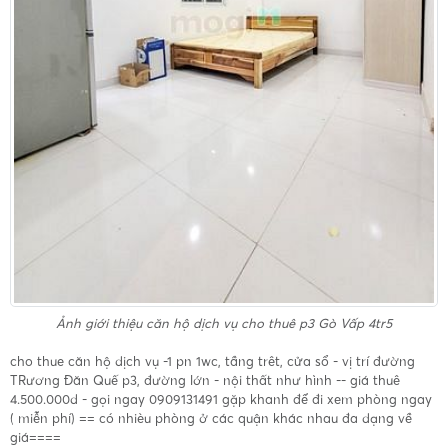
Ảnh giới thiệu
căn hộ dịch vụ cho thuê p3 Gò Vấp 4tr5
cho thue căn hộ dịch vụ -1 pn 1wc, tầng trêt, cửa sổ - vị trí đường
TRương Đăn Quế p3, đường lớn - nội thất như hình -- giá thuê
4.500.000d - gọi ngay 0909131491 gặp khanh để đi xem phòng ngay
( miễn phí) == có nhièu phòng ở các quận khác nhau đa dạng về
giá====