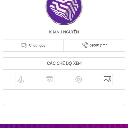
KHANH NGUYỄN
Chat ngay
0909131***
CÁC CHẾ ĐỘ XEM