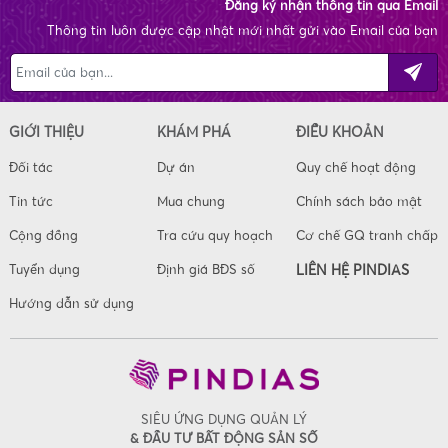
Đăng ký nhận thông tin qua Email
Thông tin luôn được cập nhật mới nhất gửi vào Email của bạn
GIỚI THIỆU
KHÁM PHÁ
ĐIỀU KHOẢN
Đối tác
Dự án
Quy chế hoạt động
Tin tức
Mua chung
Chính sách bảo mật
Cộng đồng
Tra cứu quy hoạch
Cơ chế GQ tranh chấp
Tuyển dụng
Định giá BĐS số
LIÊN HỆ PINDIAS
Hướng dẫn sử dụng
SIÊU ỨNG DỤNG QUẢN LÝ
& ĐẦU TƯ BẤT ĐỘNG SẢN SỐ